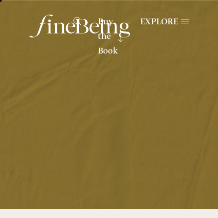
Buy
EXPLORE
the
Book