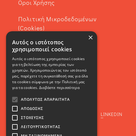
Όροι Χρήσης
Πολιτική Μικροδεδομένων
(Cookies)
×
Αυτός ο ιστότοπος
Contact
χρησιμοποιεί cookies
Αυτός ο ιστότοπος χρησιμοποιεί cookies
για τη βελτίωση της εμπειρίας των
χρηστών. Χρησιμοποιώντας τον ιστότοπό
μας, παρέχετε τη συγκατάθεσή σας για όλα
τα cookies σύμφωνα με την Πολιτική μας
για τα cookies.
Διαβάστε περισσότερα
SOCIAL
ΑΠΟΛΎΤΩΣ ΑΠΑΡΑΊΤΗΤΑ
ΑΠΌΔΟΣΗΣ
FACEBOOK
INSTAGRAM
LINKEDIN
ΣΤΌΧΕΥΣΗΣ
ΛΕΙΤΟΥΡΓΙΚΌΤΗΤΑΣ
ΜΗ ΤΑΞΙΝΟΜΗΜΈΝΑ