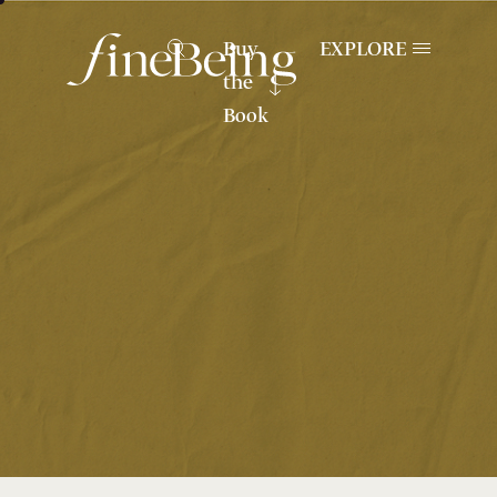
Buy
EXPLORE
the
Book