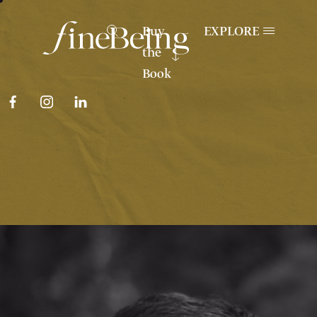
Buy
EXPLORE
the
Book