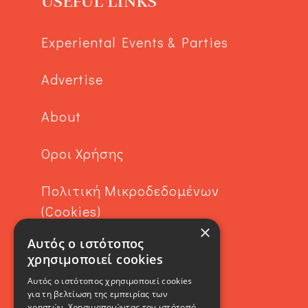
USEFUL LINKS
Experiental Events & Parties
Advertise
About
Όροι Χρήσης
Πολιτική Μικροδεδομένων
(Cookies)
×
Αυτός ο ιστότοπος
Contact
χρησιμοποιεί cookies
Αυτός ο ιστότοπος χρησιμοποιεί cookies
για τη βελτίωση της εμπειρίας των
χρηστών. Χρησιμοποιώντας τον ιστότοπό