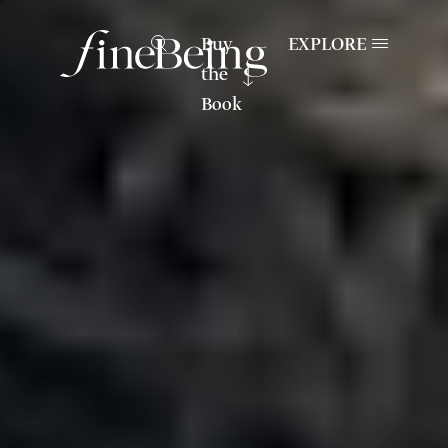
Buy
EXPLORE
the
Book