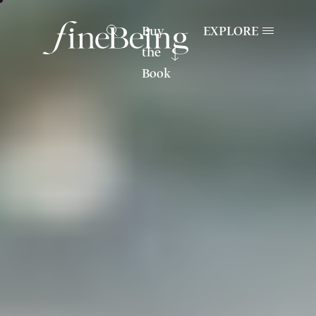
Buy
EXPLORE
the
Book