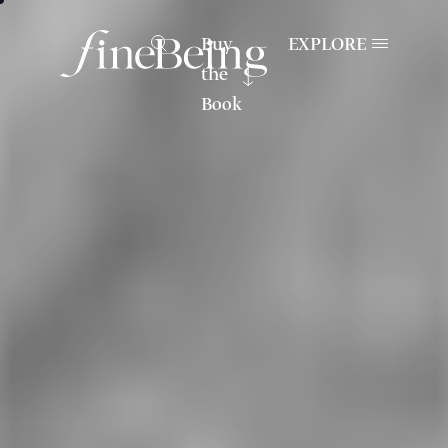
Buy
EXPLORE
the
Book