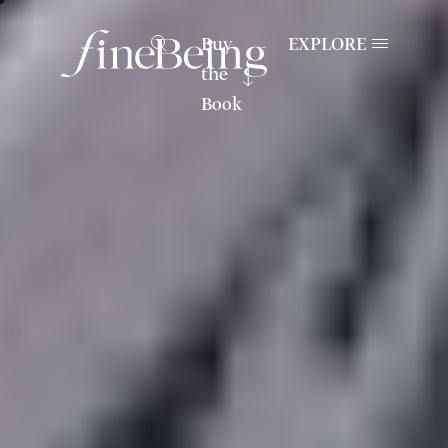
Buy
EXPLORE
the
Book