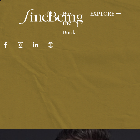
Buy
EXPLORE
the
Book