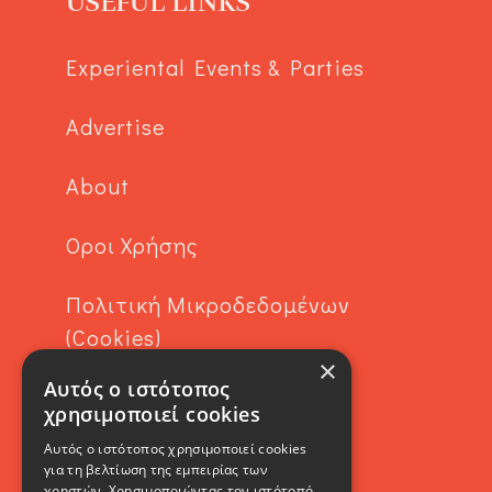
USEFUL LINKS
Experiental Events & Parties
Advertise
About
Όροι Χρήσης
Πολιτική Μικροδεδομένων
(Cookies)
×
Αυτός ο ιστότοπος
Contact
χρησιμοποιεί cookies
Αυτός ο ιστότοπος χρησιμοποιεί cookies
για τη βελτίωση της εμπειρίας των
χρηστών. Χρησιμοποιώντας τον ιστότοπό