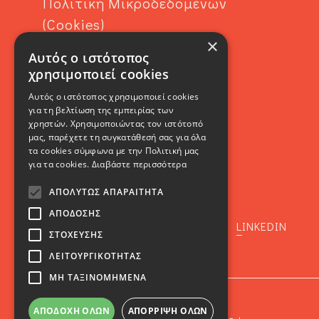
Πολιτική Μικροδεδομένων
(Cookies)
×
Αυτός ο ιστότοπος
Contact
χρησιμοποιεί cookies
Αυτός ο ιστότοπος χρησιμοποιεί cookies
για τη βελτίωση της εμπειρίας των
χρηστών. Χρησιμοποιώντας τον ιστότοπό
μας, παρέχετε τη συγκατάθεσή σας για όλα
τα cookies σύμφωνα με την Πολιτική μας
για τα cookies.
Διαβάστε περισσότερα
SOCIAL
ΑΠΟΛΎΤΩΣ ΑΠΑΡΑΊΤΗΤΑ
ΑΠΌΔΟΣΗΣ
FACEBOOK
INSTAGRAM
LINKEDIN
ΣΤΌΧΕΥΣΗΣ
ΛΕΙΤΟΥΡΓΙΚΌΤΗΤΑΣ
ΜΗ ΤΑΞΙΝΟΜΗΜΈΝΑ
ΑΠΟΔΟΧΉ ΌΛΩΝ
ΑΠΌΡΡΙΨΗ ΌΛΩΝ