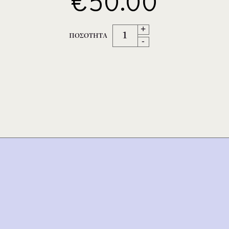
€50.00
+
ΠΟΣΟΤΗΤΑ
-
Subscribe
Συμφωνώ με τους
Όρους Χρήσης