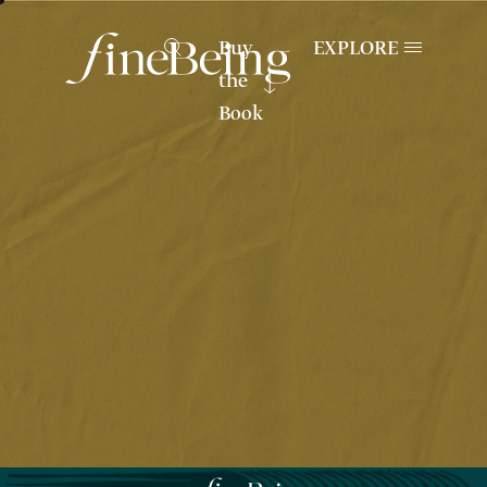
Buy
EXPLORE
the
Book